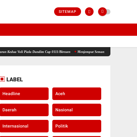
SITEMAP
Piala Dandim Cup 0111/Bireuen
Menjemput Semangat Kemerdekaan, Kapolsek Idi Tunong B
LABEL
Headline
Aceh
Daerah
Nasional
Internasional
Politik