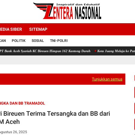
EDIA SIBER
SITEMAP
KAN
POLITIK
SOSIAL
TNI-POLRI
riah KC Bireuen Himpun 162 Kantong Darah
Kota Juang Melaju ke Putaran Kedua Voli 
Tunjukkan semua
NGKA DAN BB TRAMADOL
ri Bireuen Terima Tersangka dan BB dari
M Aceh
Agustus 26, 2025