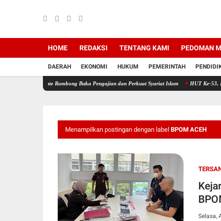
HOME
REDAKSI
TENTANG KAMI
PEDOMAN M
DAERAH
EKONOMI
HUKUM
PEMERINTAH
PENDIDI
 Pante Rambong Buka Pengajian dan Perkuat Syariat Islam
HUT Ke-53, PT Bank Aceh Sya
Menampilkan postingan dengan label
BPOM ACEH
TERSA
Keja
BPO
Selasa, 